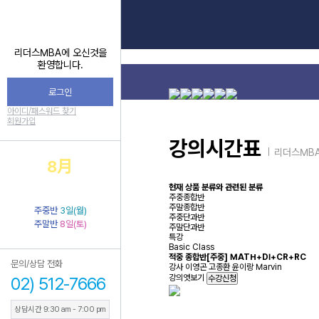
리더스MBA에 오신것을
환영합니다.
로그인
아이디/패스워드 찾기
회원가입
강의시간표
리더스MBA
8
月
Off-Line 개강일
현재 상품 분류와 관련된 분류
주중종합반
주말종합반
주중반
3일(월)
주중단과반
주말반
8일(토)
주말단과반
특강
Basic Class
적중 종합반[주중] MATH+DI+CR+RC
문의/상담 전화
강사
이영곤 고종환 윤이랑 Marvin
강의엿보기
02) 512-7666
수강신청
상담시간 9:30 am - 7:00 pm