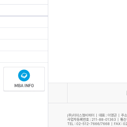
abdicate
[ӕbdɪkeɪt]
v. 물러나다, 퇴위하다
abnormal
[ӕbnɔ:rml]
a. 비정상적인
abolish
[əbɑ:lɪʃ]
v. 폐지하다
(주)리더스엠비에이
대표 : 이영곤
주소
더보기
사업자등록번호 : 211-88-01363
통신
TEL : 02-512-7666/7668
FAX : 