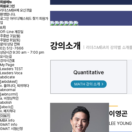
회원메뉴
회원로그인
리더스MBA에 오신것을
환영합니다.
로그인
아이디/패스워드 찾기
회원가
입
8
月
Off-Line 개강일
주중반
3일(월)
주말반
8일(토)
강의소개
문의/상담 전화
리더스MBA의 강의별 소개를
02) 512-7666
상담시간 9:30 am - 7:00 pm
오시는길
강의시간표
My Page
Leaders TEST
Quantitative
Leaders Voca
abdicate
[ӕbdɪkeɪt]
MATH 강의 소개
v. 물러나다, 퇴위하다
abnormal
[ӕbnɔ:rml]
a. 비정상적인
abolish
[əbɑ:lɪʃ]
v. 폐지하다
이영곤
더보기
MBA Info
LEE YOUN
GMAT Info
GMAT 시험신청